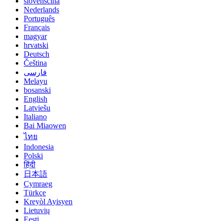
slovenščina
Nederlands
Português
Français
magyar
hrvatski
Deutsch
Čeština
فارسی
Melayu
bosanski
English
Latviešu
Italiano
Bai Miaowen
ไทย
Indonesia
Polski
हिंदी
日本語
Cymraeg
Türkçe
Kreyòl Ayisyen
Lietuvių
Eesti