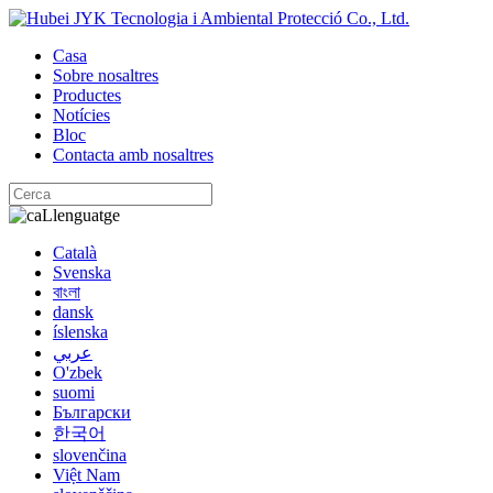
Casa
Sobre nosaltres
Productes
Notícies
Bloc
Contacta amb nosaltres
Llenguatge
Català
Svenska
বাংলা
dansk
íslenska
عربي
O'zbek
suomi
Български
한국어
slovenčina
Việt Nam