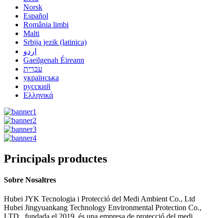
Norsk
Español
România limbi
Malti
Srbija jezik (latinica)
اردو
Gaeilgenah Éireann
עברית
українська
русский
Ελληνικά
Principals productes
Sobre Nosaltres
Hubei JYK Tecnologia i Protecció del Medi Ambient Co., Ltd
Hubei Jingyuankang Technology Environmental Protection Co.,
LTD., fundada el 2019, és una empresa de protecció del medi